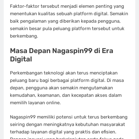
Faktor-faktor tersebut menjadi elemen penting yang
menentukan kualitas sebuah platform digital. Semakin
baik pengalaman yang diberikan kepada pengguna,
semakin besar pula peluang platform tersebut untuk
berkembang.
Masa Depan Nagaspin99 di Era
Digital
Perkembangan teknologi akan terus menciptakan
peluang baru bagi berbagai platform digital. Di masa
depan, pengguna akan semakin mengutamakan
kemudahan, keamanan, dan kecepatan akses dalam
memilih layanan online.
Nagaspin99 memiliki potensi untuk terus berkembang
seiring dengan meningkatnya kebutuhan masyarakat
terhadap layanan digital yang praktis dan efisien.