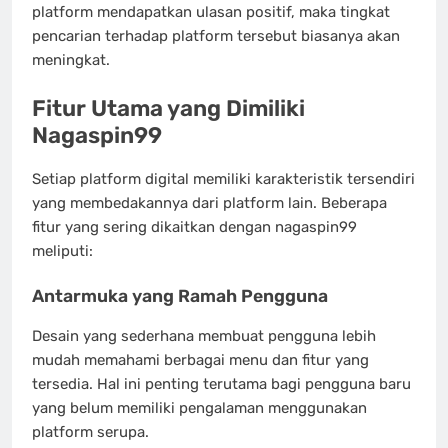
platform mendapatkan ulasan positif, maka tingkat
pencarian terhadap platform tersebut biasanya akan
meningkat.
Fitur Utama yang Dimiliki
Nagaspin99
Setiap platform digital memiliki karakteristik tersendiri
yang membedakannya dari platform lain. Beberapa
fitur yang sering dikaitkan dengan nagaspin99
meliputi:
Antarmuka yang Ramah Pengguna
Desain yang sederhana membuat pengguna lebih
mudah memahami berbagai menu dan fitur yang
tersedia. Hal ini penting terutama bagi pengguna baru
yang belum memiliki pengalaman menggunakan
platform serupa.