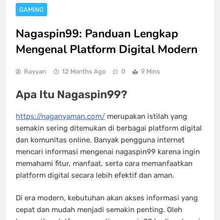
GAMING
Nagaspin99: Panduan Lengkap
Mengenal Platform Digital Modern
Rayyan
12 Months Ago
0
9 Mins
Apa Itu Nagaspin99?
https://naganyaman.com/
merupakan istilah yang
semakin sering ditemukan di berbagai platform digital
dan komunitas online. Banyak pengguna internet
mencari informasi mengenai nagaspin99 karena ingin
memahami fitur, manfaat, serta cara memanfaatkan
platform digital secara lebih efektif dan aman.
Di era modern, kebutuhan akan akses informasi yang
cepat dan mudah menjadi semakin penting. Oleh