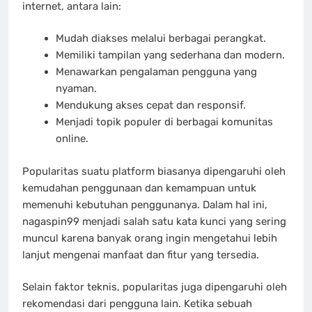
internet, antara lain:
Mudah diakses melalui berbagai perangkat.
Memiliki tampilan yang sederhana dan modern.
Menawarkan pengalaman pengguna yang
nyaman.
Mendukung akses cepat dan responsif.
Menjadi topik populer di berbagai komunitas
online.
Popularitas suatu platform biasanya dipengaruhi oleh
kemudahan penggunaan dan kemampuan untuk
memenuhi kebutuhan penggunanya. Dalam hal ini,
nagaspin99 menjadi salah satu kata kunci yang sering
muncul karena banyak orang ingin mengetahui lebih
lanjut mengenai manfaat dan fitur yang tersedia.
Selain faktor teknis, popularitas juga dipengaruhi oleh
rekomendasi dari pengguna lain. Ketika sebuah