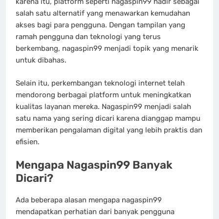
karena itu, platform seperti nagaspin99 hadir sebagai
salah satu alternatif yang menawarkan kemudahan
akses bagi para pengguna. Dengan tampilan yang
ramah pengguna dan teknologi yang terus
berkembang, nagaspin99 menjadi topik yang menarik
untuk dibahas.
Selain itu, perkembangan teknologi internet telah
mendorong berbagai platform untuk meningkatkan
kualitas layanan mereka. Nagaspin99 menjadi salah
satu nama yang sering dicari karena dianggap mampu
memberikan pengalaman digital yang lebih praktis dan
efisien.
Mengapa Nagaspin99 Banyak
Dicari?
Ada beberapa alasan mengapa nagaspin99
mendapatkan perhatian dari banyak pengguna