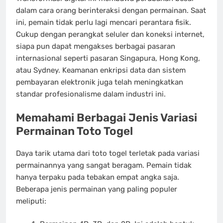
dalam cara orang berinteraksi dengan permainan. Saat
ini, pemain tidak perlu lagi mencari perantara fisik.
Cukup dengan perangkat seluler dan koneksi internet,
siapa pun dapat mengakses berbagai pasaran
internasional seperti pasaran Singapura, Hong Kong,
atau Sydney. Keamanan enkripsi data dan sistem
pembayaran elektronik juga telah meningkatkan
standar profesionalisme dalam industri ini.
Memahami Berbagai Jenis Variasi
Permainan Toto Togel
Daya tarik utama dari toto togel terletak pada variasi
permainannya yang sangat beragam. Pemain tidak
hanya terpaku pada tebakan empat angka saja.
Beberapa jenis permainan yang paling populer
meliputi: