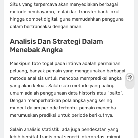
Situs yang terpercaya akan menyediakan berbagai
metode pembayaran, mulai dari transfer bank lokal
hingga dompet digital, guna memudahkan pengguna
dalam bertransaksi dengan aman.
Analisis Dan Strategi Dalam
Menebak Angka
Meskipun toto togel pada intinya adalah permainan
peluang, banyak pemain yang menggunakan berbagai
metode analisis untuk mencoba memprediksi angka
yang akan keluar. Salah satu metode yang paling
umum adalah penggunaan data historis atau “paito”.
Dengan memperhatikan pola angka yang sering
muncul dalam periode tertentu, pemain mencoba
merumuskan prediksi untuk periode berikutnya.
Selain analisis statistik, ada juga pendekatan yang
lebih bersifat tradisional seperti interpretasi mimpi