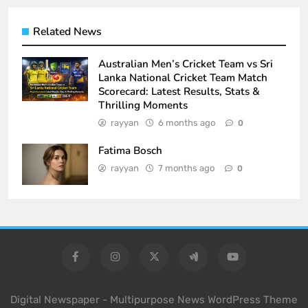
Related News
Australian Men’s Cricket Team vs Sri
Lanka National Cricket Team Match
Scorecard: Latest Results, Stats &
Thrilling Moments
rayyan
6 months ago
0
Fatima Bosch
rayyan
7 months ago
0
Digital Newspaper - Multipurpose News WordPress Theme