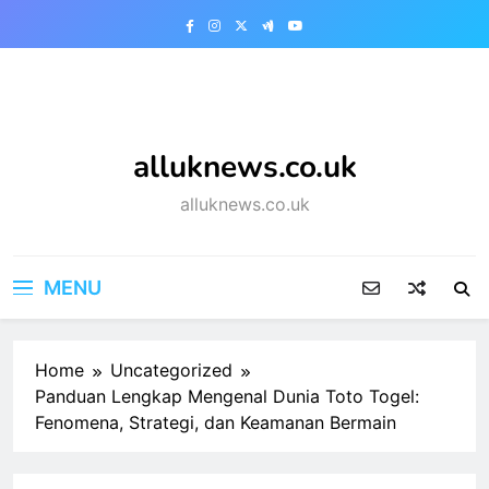
Skip
to
content
alluknews.co.uk
alluknews.co.uk
MENU
Home
Uncategorized
Panduan Lengkap Mengenal Dunia Toto Togel:
Fenomena, Strategi, dan Keamanan Bermain