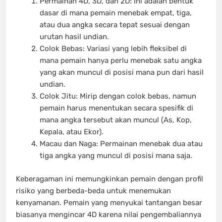
Permainan 4D, 3D, dan 2D: Ini adalah bentuk
dasar di mana pemain menebak empat, tiga,
atau dua angka secara tepat sesuai dengan
urutan hasil undian.
Colok Bebas: Variasi yang lebih fleksibel di
mana pemain hanya perlu menebak satu angka
yang akan muncul di posisi mana pun dari hasil
undian.
Colok Jitu: Mirip dengan colok bebas, namun
pemain harus menentukan secara spesifik di
mana angka tersebut akan muncul (As, Kop,
Kepala, atau Ekor).
Macau dan Naga: Permainan menebak dua atau
tiga angka yang muncul di posisi mana saja.
Keberagaman ini memungkinkan pemain dengan profil
risiko yang berbeda-beda untuk menemukan
kenyamanan. Pemain yang menyukai tantangan besar
biasanya mengincar 4D karena nilai pengembaliannya