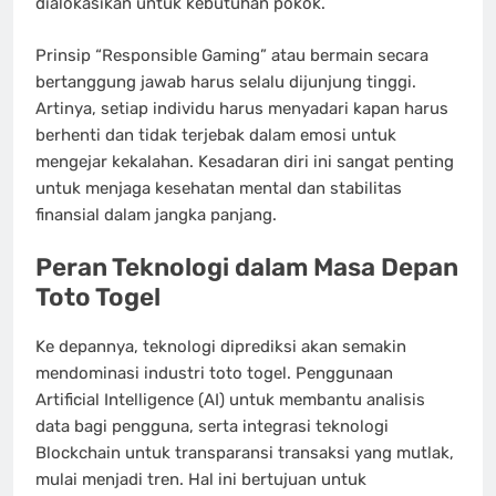
dialokasikan untuk kebutuhan pokok.
Prinsip “Responsible Gaming” atau bermain secara
bertanggung jawab harus selalu dijunjung tinggi.
Artinya, setiap individu harus menyadari kapan harus
berhenti dan tidak terjebak dalam emosi untuk
mengejar kekalahan. Kesadaran diri ini sangat penting
untuk menjaga kesehatan mental dan stabilitas
finansial dalam jangka panjang.
Peran Teknologi dalam Masa Depan
Toto Togel
Ke depannya, teknologi diprediksi akan semakin
mendominasi industri toto togel. Penggunaan
Artificial Intelligence (AI) untuk membantu analisis
data bagi pengguna, serta integrasi teknologi
Blockchain untuk transparansi transaksi yang mutlak,
mulai menjadi tren. Hal ini bertujuan untuk