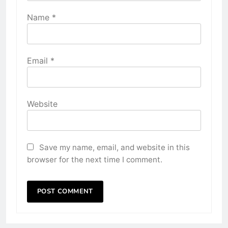
Name
*
Email
*
Website
Save my name, email, and website in this
browser for the next time I comment.