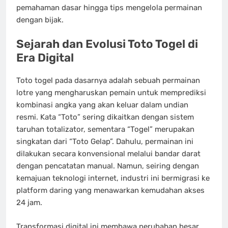
pemahaman dasar hingga tips mengelola permainan
dengan bijak.
Sejarah dan Evolusi Toto Togel di
Era Digital
Toto togel pada dasarnya adalah sebuah permainan
lotre yang mengharuskan pemain untuk memprediksi
kombinasi angka yang akan keluar dalam undian
resmi. Kata “Toto” sering dikaitkan dengan sistem
taruhan totalizator, sementara “Togel” merupakan
singkatan dari “Toto Gelap”. Dahulu, permainan ini
dilakukan secara konvensional melalui bandar darat
dengan pencatatan manual. Namun, seiring dengan
kemajuan teknologi internet, industri ini bermigrasi ke
platform daring yang menawarkan kemudahan akses
24 jam.
Transformasi digital ini membawa perubahan besar